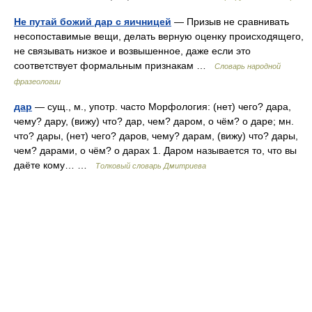
Не путай божий дар с яичницей
— Призыв не сравнивать
несопоставимые вещи, делать верную оценку происходящего,
не связывать низкое и возвышенное, даже если это
соответствует формальным признакам …
Словарь народной
фразеологии
дар
— сущ., м., употр. часто Морфология: (нет) чего? дара,
чему? дару, (вижу) что? дар, чем? даром, о чём? о даре; мн.
что? дары, (нет) чего? даров, чему? дарам, (вижу) что? дары,
чем? дарами, о чём? о дарах 1. Даром называется то, что вы
даёте кому… …
Толковый словарь Дмитриева