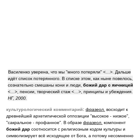
Василенко уверена, что мы "много потеряли" <…>. Дальше
идёт список потерянного. В списке этом, как ныне повелось,
сознательно смешаны кони и люди,
божий дар с яичницей
<…>, пенсии, творческий стаж <…>, принципы и убеждения.
НГ, 2000.
культурологический комментарий:
фразеол.
восходит к
древнейшей архетипической оппозиции "высокое - низкое",
"сакральное - профанное". В образе
фразеол.
компонент
божий
дар
соотносится с религиозным кодом культуры и
символизирует всё исходящее от Бога, а потому несомненно