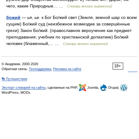
чего, какие Природные… …
Словарь многих выражений
божий
— ья, ье. к Бог Бо/жий свет (Земля, земной шар со всем
сущим) Бо/жий суд (неизбежное возмездие за совершённые
грехи) Закон Бо/жий. (православное вероучение как предмет
преподавания; учебник по христианской догматике) Бо/жий
человек (блаженный,… …
Словарь многих выражений
© Академик, 2000-2026
18+
Обратная связь:
Техподдержка
,
Реклама на сайте
👣 Путешествия
Экспорт словарей на сайты
, сделанные на PHP,
Joomla,
Drupal,
WordPress, MODx.