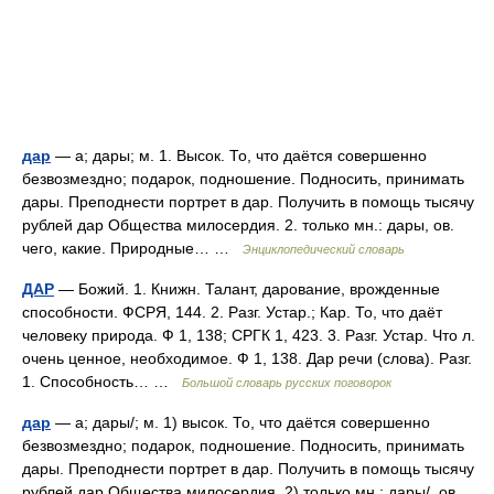
дар
— а; дары; м. 1. Высок. То, что даётся совершенно
безвозмездно; подарок, подношение. Подносить, принимать
дары. Преподнести портрет в дар. Получить в помощь тысячу
рублей дар Общества милосердия. 2. только мн.: дары, ов.
чего, какие. Природные… …
Энциклопедический словарь
ДАР
— Божий. 1. Книжн. Талант, дарование, врожденные
способности. ФСРЯ, 144. 2. Разг. Устар.; Кар. То, что даёт
человеку природа. Ф 1, 138; СРГК 1, 423. 3. Разг. Устар. Что л.
очень ценное, необходимое. Ф 1, 138. Дар речи (слова). Разг.
1. Способность… …
Большой словарь русских поговорок
дар
— а; дары/; м. 1) высок. То, что даётся совершенно
безвозмездно; подарок, подношение. Подносить, принимать
дары. Преподнести портрет в дар. Получить в помощь тысячу
рублей дар Общества милосердия. 2) только мн.: дары/, ов.