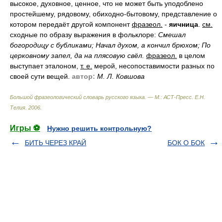
высокое, духовное, ценное, что не может быть уподоблено
простейшему, рядовому, обиходно-бытовому, представление о
котором передаёт другой компонент
фразеол.
-
яичница
.
см.
сходные по образу выражения в фольклоре:
Смешал
богородицу с бубликами; Начал духом, а кончил брюхом; По
церковному запел, да на плясовую свёл.
фразеол.
в целом
выступает эталоном,
т. е.
мерой, несопоставимости разных по
своей сути вещей.
автор:
М. Л. Ковшова
Большой фразеологический словарь русского языка. — М.: АСТ-Пресс
.
Е.Н.
Телия
.
2006
.
Игры ⚽
Нужно решить контрольную?
БИТЬ ЧЕРЕЗ КРАЙ
БОК О БОК