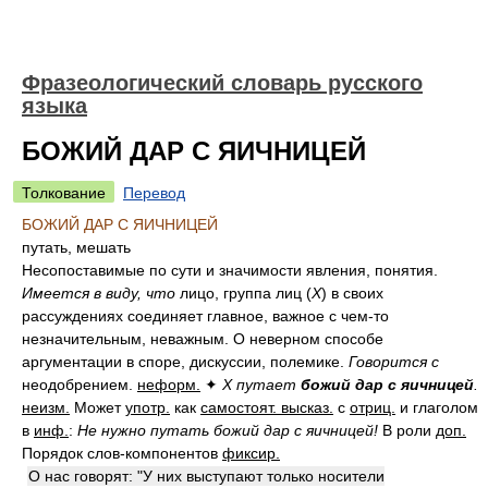
Фразеологический словарь русского
языка
БОЖИЙ ДАР С ЯИЧНИЦЕЙ
Толкование
Перевод
БОЖИЙ ДАР С ЯИЧНИЦЕЙ
путать, мешать
Несопоставимые по сути и значимости явления, понятия.
Имеется в виду, что
лицо, группа лиц (
Х
) в своих
рассуждениях соединяет главное, важное с чем-то
незначительным, неважным. О неверном способе
аргументации в споре, дискуссии, полемике.
Говорится с
неодобрением.
неформ.
✦
Х путает
божий дар с яичницей
.
неизм.
Может
употр.
как
самостоят. высказ.
с
отриц.
и глаголом
в
инф.
:
Не нужно путать божий дар с яичницей!
В роли
доп.
Порядок слов-компонентов
фиксир.
О нас говорят: "У них выступают только носители