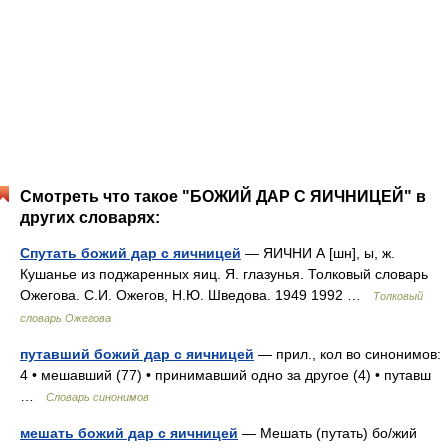
Смотреть что такое "БОЖИЙ ДАР С ЯИЧНИЦЕЙ" в
других словарях:
Спутать божий дар с яичницей
— ЯИЧНИ А [шн], ы, ж.
Кушанье из поджаренных яиц. Я. глазунья. Толковый словарь
Ожегова. С.И. Ожегов, Н.Ю. Шведова. 1949 1992 …
Толковый
словарь Ожегова
путавший божий дар с яичницей
— прил., кол во синонимов:
4 • мешавший (77) • принимавший одно за другое (4) • путавш
…
Словарь синонимов
мешать божий дар с яичницей
— Мешать (путать) бо/жий